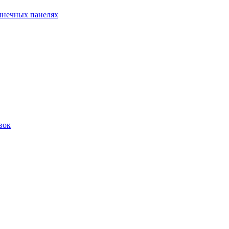
лнечных панелях
вок