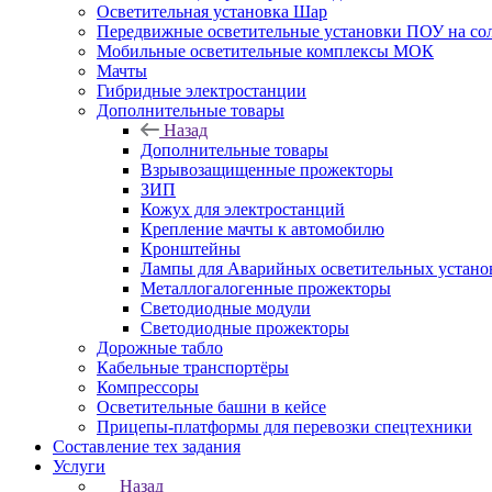
Осветительная установка Шар
Передвижные осветительные установки ПОУ на со
Мобильные осветительные комплексы МОК
Мачты
Гибридные электростанции
Дополнительные товары
Назад
Дополнительные товары
Взрывозащищенные прожекторы
ЗИП
Кожух для электростанций
Крепление мачты к автомобилю
Кронштейны
Лампы для Аварийных осветительных устано
Металлогалогенные прожекторы
Светодиодные модули
Светодиодные прожекторы
Дорожные табло
Кабельные транспортёры
Компрессоры
Осветительные башни в кейсе
Прицепы-платформы для перевозки спецтехники
Составление тех задания
Услуги
Назад